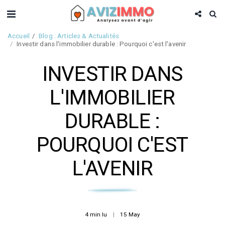
Accueil
Blog : Articles & Actualités
Investir dans l'immobilier durable : Pourquoi c'est l'avenir
INVESTIR DANS
L'IMMOBILIER
DURABLE :
POURQUOI C'EST
L'AVENIR
4 min lu
15
May