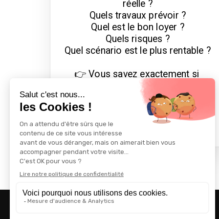
réelle ?

Quels travaux prévoir ?

Quel est le bon loyer ?

Quels risques ?

Quel scénario est le plus rentable ?

👉 Vous savez exactement si 
l’investissement est bon… ou s’il 
vaut mieux renoncer.
👉 Obtenir mon audit gratuit