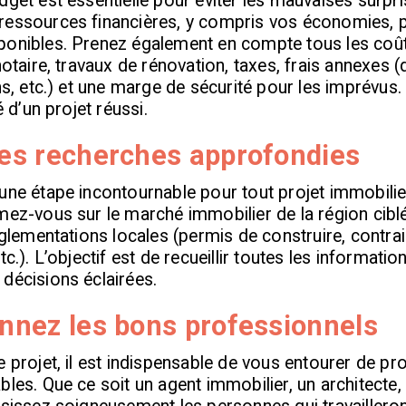
dget est essentielle pour éviter les mauvaises surpr
ressources financières, y compris vos économies, p
onibles. Prenez également en compte tous les coûts
 notaire, travaux de rénovation, taxes, frais annexe
ans, etc.) et une marge de sécurité pour les imprévus
é d’un projet réussi.
des recherches approfondies
une étape incontournable pour tout projet immobili
mez-vous sur le marché immobilier de la région cibl
réglementations locales (permis de construire, contra
tc.). L’objectif est de recueillir toutes les informati
décisions éclairées.
onnez les bons professionnels
e projet, il est indispensable de vous entourer de pr
bles. Que ce soit un agent immobilier, un architecte