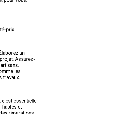
nt pour vous.
.
té-prix.
 Élaborez un
 projet. Assurez-
artisans,
 comme les
s travaux.
ux est essentielle
 fiables et
 des réparations