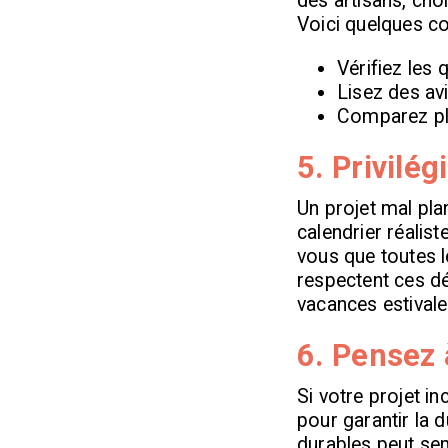
des artisans, cho
Voici quelques co
Vérifiez les 
Lisez des av
Comparez plus
5. Privilé
Un projet mal pla
calendrier réalis
vous que toutes l
respectent ces dé
vacances estivale
6. Pensez 
Si votre projet in
pour garantir la d
durables peut sem