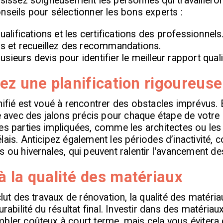
isissez soigneusement les personnes qui travaillero
nseils pour sélectionner les bons experts :
qualifications et les certifications des professionnels
is et recueillez des recommandations.
ieurs devis pour identifier le meilleur rapport quali
giez une planification rigoureuse
nifié est voué à rencontrer des obstacles imprévus.
te avec des jalons précis pour chaque étape de votre
es parties impliquées, comme les architectes ou les 
lais. Anticipez également les périodes d’inactivité,
s ou hivernales, qui peuvent ralentir l'avancement de
à la qualité des matériaux
clut des travaux de rénovation, la qualité des matéria
urabilité du résultat final. Investir dans des matériaux
bler coûteux à court terme, mais cela vous évitera