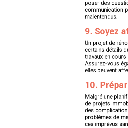
poser des questi
communication per
malentendus.
9. Soyez a
Un projet de réno
certains détails 
travaux en cours 
Assurez-vous égal
elles peuvent aff
10. Prépar
Malgré une planif
de projets immobi
des complications
problèmes de man
ces imprévus sans