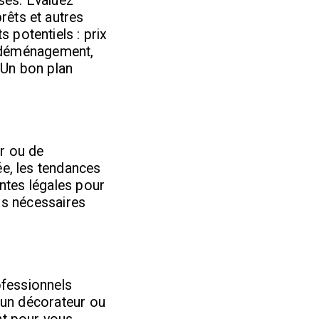
ises. Évaluez
rêts et autres
 potentiels : prix
s (déménagement,
. Un bon plan
er ou de
ée, les tendances
intes légales pour
ons nécessaires
ofessionnels
, un décorateur ou