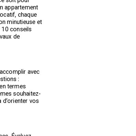
e soit pour
un appartement
locatif, chaque
on minutieuse et
i 10 conseils
avaux de
t accomplir avec
stions :
 en termes
lèmes souhaitez-
 d’orienter vos