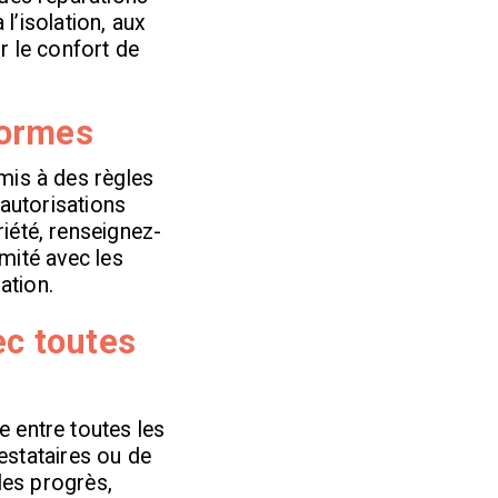
 l’isolation, aux
r le confort de
normes
mis à des règles
 autorisations
iété, renseignez-
rmité avec les
ation.
c toutes
 entre toutes les
restataires ou de
les progrès,