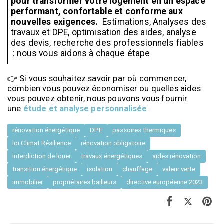
pour transformer votre logement en un espace 
performant, confortable et conforme aux 
nouvelles exigences.
  Estimations, Analyses des 
travaux et DPE, optimisation des aides, analyse 
des devis, recherche des professionnels fiables 
 : nous vous aidons à chaque étape 
👉 Si vous souhaitez savoir par où commencer, 
combien vous pouvez économiser ou quelles aides 
vous pouvez obtenir, nous pouvons vous fournir 
une 
étude et analyse personnalisée
.
rénovation énergétique
DPE
passoires thermiques
loi Climat Résilience
rénovation obligatoire
interdiction de louer
travaux énergétiques
aides rénovation
transition énergétique
isolation
chauffage
valeur verte
immobilier
propriétaires bailleurs
directive européenne 2023