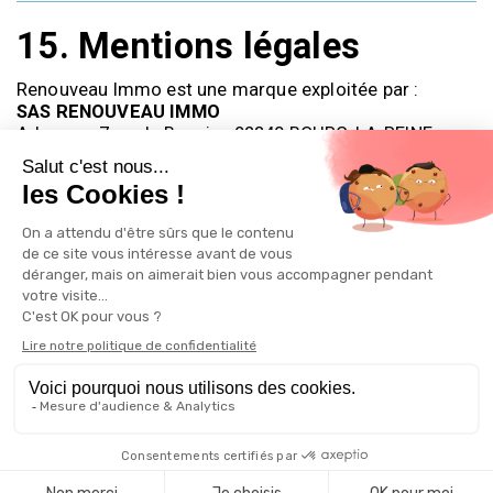
15.
Mentions légales
Renouveau Immo est une marque exploitée par :
SAS RENOUVEAU IMMO
Adresse : 7 rue le Bouvier, 92340 BOURG-LA-REINE -
FRANCE
SIRET : 94967446900026
Email :
contact@renouveau-immo.fr
Responsable de publication : Alexandra PILLOT
Home
More
Copyright © 2026 All rights reserved -
AVIZIMMO - Real Estate Analysis
Platform
Conditions of Use - Legal notices
|
Privacy policy
|
Accessibility